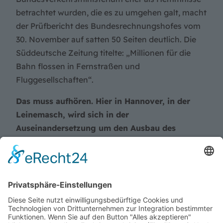
betrachtet wurden, die es zu umgehen galt, macht
der Prüfbericht des Bundesrechnungshofes vom
30. November auf satten 50 Seiten deutlich. Die
Süddeutsche Zeitung titelte: „Millionen für die
Bahn flossen in Fernstraßen und
Fluggesellschaften“.
Das muss aufhören. Hier in Hannover, in der
Leinemasch, wird sich in der
Auseinandersetzung um den Ausbau des
Südschnellwegs zeigen, ob wir den Ernst der
Lage begriffen haben
.