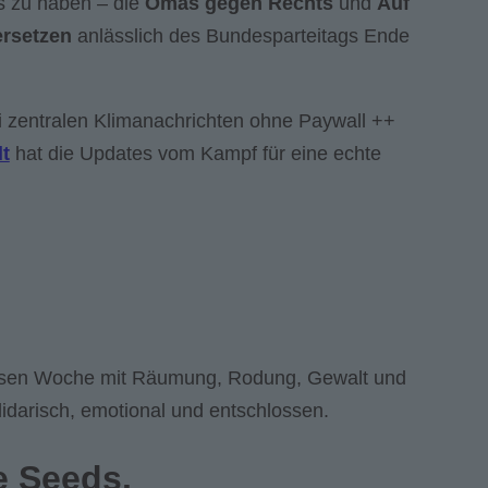
s zu haben – die
Omas gegen Rechts
und
Auf
rsetzen
anlässlich des Bundesparteitags Ende
ei zentralen Klimanachrichten ohne Paywall ++
lt
hat die Updates vom Kampf für eine echte
ssen Woche mit Räumung, Rodung, Gewalt und
idarisch, emotional und entschlossen.
e Seeds.