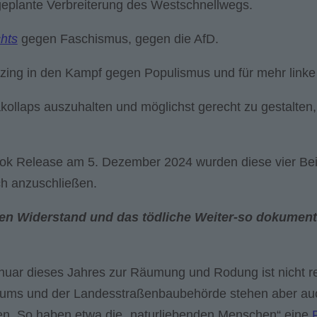
geplante Verbreiterung des Westschnellwegs.
hts
gegen Faschismus, gegen die AfD.
zing in den Kampf gegen Populismus und für mehr linke 
akollaps auszuhalten und möglichst gerecht zu gestalten,
Book Release am 5. Dezember 2024 wurden diese vier B
ich anzuschließen.
ren Widerstand und das tödliche Weiter-so dokumenti
uar dieses Jahres zur Räumung und Rodung ist nicht r
riums und der Landesstraßenbaubehörde stehen aber au
en. So haben etwa die „naturliebenden Menschen“ eine