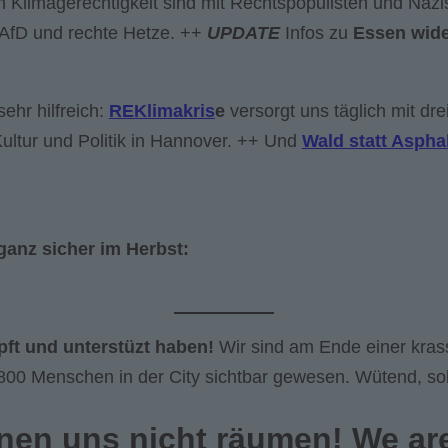
Klimagerechtigkeit sind mit Rechtspopulisten und Nazi
n AfD und rechte Hetze. ++
UPDATE
Infos zu
Essen wide
ehr hilfreich:
REKlimakris
e
versorgt uns täglich mit dr
e Kultur und Politik in Hannover. ++ Und
Wald statt Aspha
ganz sicher im Herbst:
pft und unterstüzt haben!
Wir sind am Ende einer kra
800 Menschen in der City sichtbar gewesen. Wütend, sol
nen uns nicht räumen! We ar