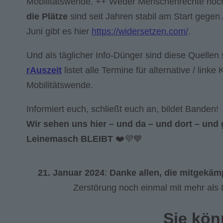
Mobilitätswende. ++ Weder Menschenrechte noch 
die Plätze
sind seit Jahren stabil am Start gege
Juni gibt es hier
https://widersetzen.com/
.
Und als täglicher Info-Dünger sind diese Quellen s
rAuszeit
listet alle Termine für alternative / link
Mobilitätswende.
Informiert euch, schließt euch an, bildet Banden!
Wir sehen uns hier – und da – und dort – und 
Leinemasch BLEIBT
❤️💜💙
21. Januar 2024
:
Danke allen, die mitgekäm
Zerstörung noch einmal mit mehr als 
Sie kön