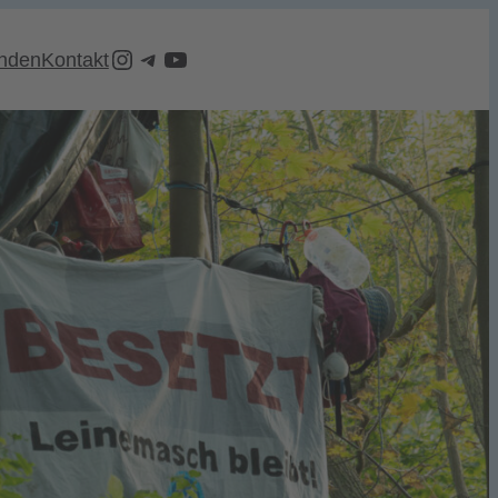
Instagram
Telegram
LeinemaschBleibt Youtube Account
nden
Kontakt