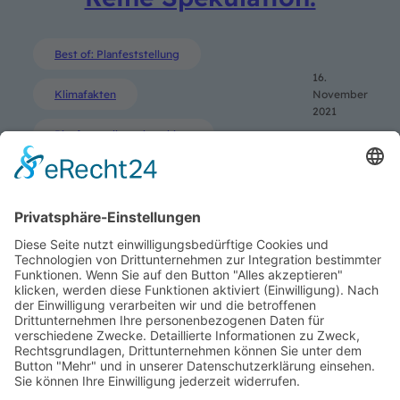
Best of: Planfeststellung
16.
Klimafakten
November
2021
Planfeststellungsbeschluss
SUCHE
Search