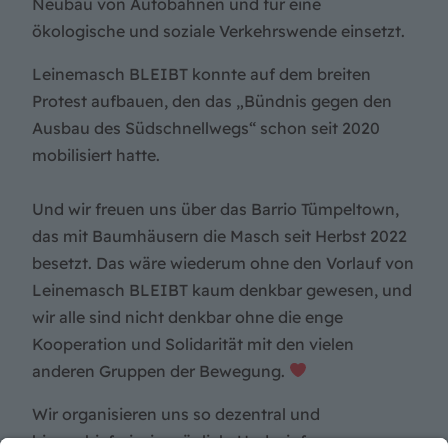
Neubau von Autobahnen und für eine
ökologische und soziale Verkehrswende einsetzt.
Leinemasch BLEIBT konnte auf dem breiten
Protest aufbauen, den das „Bündnis gegen den
Ausbau des Südschnellwegs“ schon seit 2020
mobilisiert hatte.
Und wir freuen uns über das Barrio Tümpeltown,
das mit Baumhäusern die Masch seit Herbst 2022
besetzt. Das wäre wiederum ohne den Vorlauf von
Leinemasch BLEIBT kaum denkbar gewesen, und
wir alle sind nicht denkbar ohne die enge
Kooperation und Solidarität mit den vielen
anderen Gruppen der Bewegung.
Wir organisieren uns so dezentral und
hierarchiefrei wie möglich. Und wir freuen uns