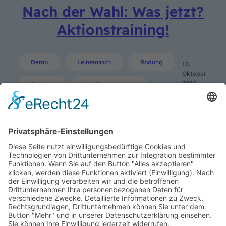
Nach der Wahl: Was jetzt?
Aktionstraining!
Demo
Leinemasch
Rodung
10.
Oktober
2022
Termine
Waldbesetzungen
SUCHE
Search