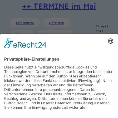
++ TERMINE im Mai
Leinemasch
Netzwerk
27. April
2022
Termine
Verkehrswende
SUCHE
Search
LINKS