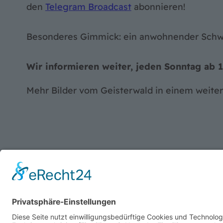
den
Telegram Broadcast
abonnieren!
Besonderes Gimmick: ein anwohnender Schwan
Wir informieren weiter, jeden Sonntag ab 
Mehr Bilder vom Geisterwald in einem weite
SUCHE
Search