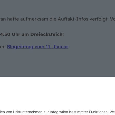
 hatte aufmerksam die Auftakt-Infos verfolgt. Vor
14.30 Uhr am Dreiecksteich!
ren
Blogeintrag vom 11. Januar.
LINKS
Datenschutz