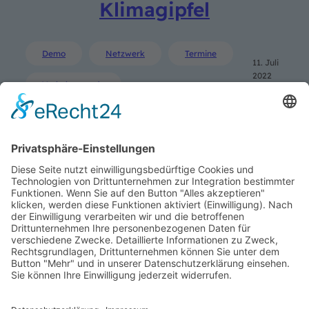
Klimagipfel
Demo
Netzwerk
Termine
11. Juli
2022
Verkehrswende
SUCHE
Search
LINKS