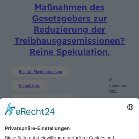
Maßnahmen des
Gesetzgebers zur
Reduzierung der
Treibhausgasemissionen?
Reine Spekulation.
Best of: Planfeststellung
16.
Klimafakten
November
2021
Planfeststellungsbeschluss