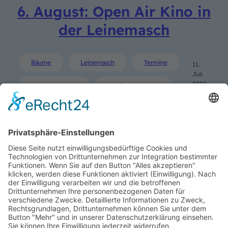
6. August: Open Air Kino in
der Leinemasch
Bäume
Leinemasch
Termine
11.
Juli
2022
Verkehrswende
Waldbesetzungen
SUCHE
Search