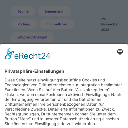
Bäume
Leinemasch
29.
Rodung
Tümpeltown
November
2022
Waldbesetzungen
1
2
3
Nächste Seite
SUCHE
Search