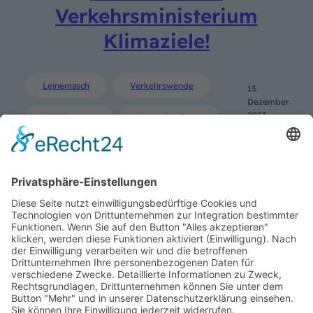
Verkehrsministerium
Klimaziele!
Leinemasch
Verkehrswende
13.
Dezember
2023
WESTprotest
Westschnellweg
SUCHE
Search