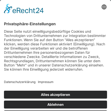
Vorherige Seite
1
…
5
6
7
SUCHE
Search
LINKS
Datenschutz / Impressum