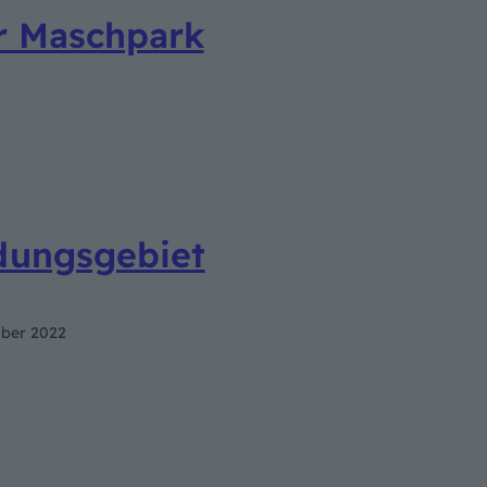
r Maschpark
dungsgebiet
mber 2022