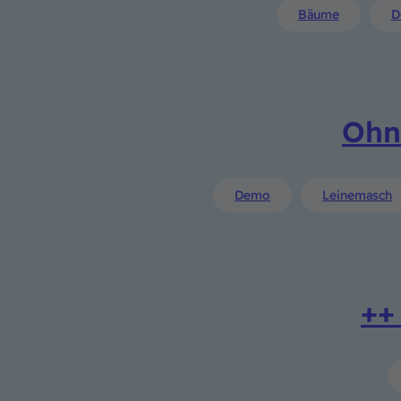
Bäume
D
Ohn
Demo
Leinemasch
++