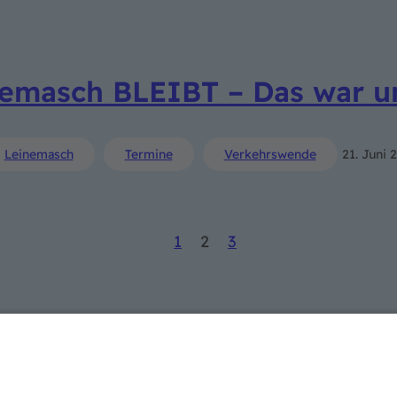
einemasch BLEIBT – Das war 
Leinemasch
Termine
Verkehrswende
21. Juni 
1
2
3
LINKS