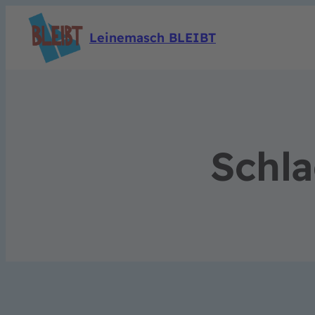
Leinemasch BLEIBT
Schl