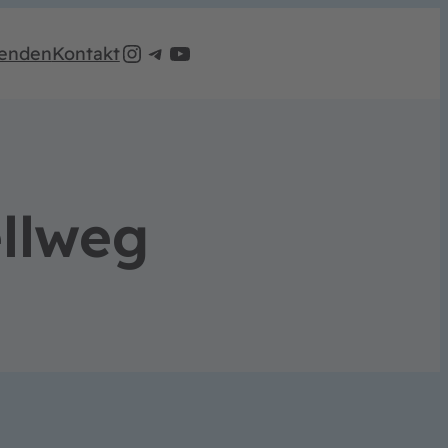
Instagram
Telegram
LeinemaschBleibt Youtube Account
enden
Kontakt
llweg