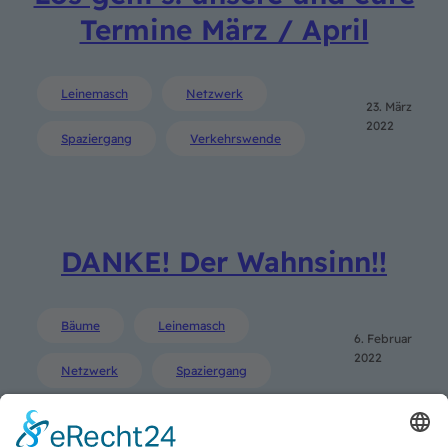
Termine März / April
Leinemasch
Netzwerk
23. März
2022
Spaziergang
Verkehrswende
DANKE! Der Wahnsinn!!
Bäume
Leinemasch
6. Februar
2022
Netzwerk
Spaziergang